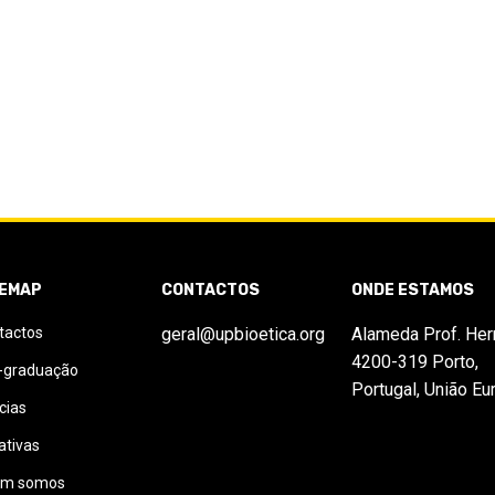
TEMAP
CONTACTOS
ONDE ESTAMOS
tactos
geral@upbioetica.org
Alameda Prof. Her
4200-319 Porto,
-graduação
Portugal, União Eu
cias
iativas
m somos